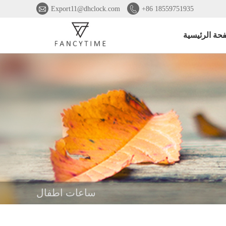


Export11@dhclock.com
+86 18559751935
حة الرئيسية
ساعات اطفال