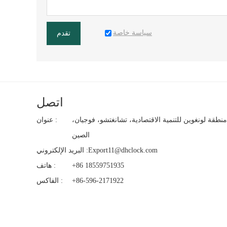
سياسة خاصة
تقدم
اتصل
منطقة لونغوين للتنمية الاقتصادية، تشانغتشو، فوجيان،
عنوان :
الصين
Export11@dhclock.com
البريد الإلكتروني :
+86 18559751935
هاتف :
+86-596-2171922
الفاكس :
لنشر محفوظة © لشركة فوجيان فانسي كلوك آند ووتش المحدودة