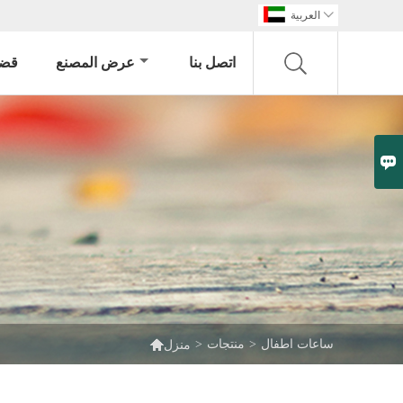

العربية
اتصل بنا
عرض المصنع
قضي


ساعات اطفال
>
منتجات
>
منزل