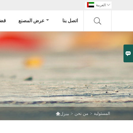

العربية
اتصل بنا
عرض المصنع
قضي


المسئولية
>
من نحن
>
منزل