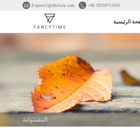


Export11@dhclock.com
+86 18559751935
حة الرئيسية
المسئولية