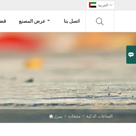

العربية
اتصل بنا
عرض المصنع
قضي


الساعات الذكية
>
منتجات
>
منزل