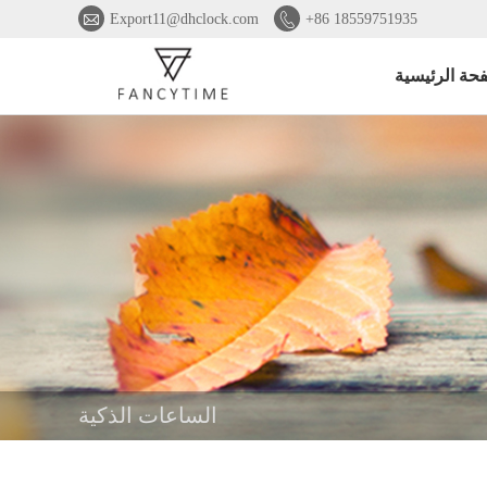


Export11@dhclock.com
+86 18559751935
حة الرئيسية
الساعات الذكية