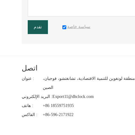
سياسة خاصة
تقدم
اتصل
منطقة لونغوين للتنمية الاقتصادية، تشانغتشو، فوجيان،
عنوان :
الصين
Export11@dhclock.com
البريد الإلكتروني :
+86 18559751935
هاتف :
+86-596-2171922
الفاكس :