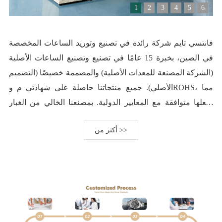
1
2
3
4
5
6
فانتسي تايم شركة رائدة في تصنيع وتوريد الساعات المخصصة
في الصين، بخبرة 15 عامًا في تصنيع وتصنيع الساعات الأصلية
(الشركة المصنعة للمعدات الأصلية) والمصممة خصيصًا (التصميم
الأصلي). جميع منتجاتنا حاصلة على شهادتي م وROHS، مما
يجعلها متوافقة مع المعايير الدولية. بمصنعنا الخالي من الغبار
بمساحة 1000 متر مربع، ننتج ساعات مخصصة لعملائنا من 34
أكثر من >>
دولة، ونتعاون مع بعض الشركات العالمية المرموقة. مهمتنا:
تحقيق السعادة المزدوجة لجميع موظفينا، وفي الوقت نفسه، من
خلال الابتكار العلمي والتكنولوجي، لتوفير منتجات عالية الجودة
وعالية الجودة وتقنية متقدمة، وتقديم حلول برمجية للعملاء
المتميزين، ومساعدة العلامة التجارية على تحقيق رسالتها وجعل
العالم يقع في حب التصنيع الذكي في الصين. رؤيتنا: أن نصبح
شريكًا استراتيجيًا لعلامات الساعات العالمية، وأن نصبح مؤسسة