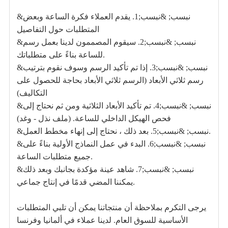
&نبسب; &نبسب;1. يقدم العملاء فكرة الساعة وبعض
المتطلبات حول التفاصيل
&نبسب; &نبسب;2. سيقوم المصممون لدينا بعمل رسم
للساعة بناءً على متطلباتك.
&نبسب; &نبسب;3. إذا تم تأكيد الرسم وسوف نقوم بترتيب
رسم ثلاثي الأبعاد (الرسم ثلاثي الأبعاد بحاجة للحصول على
التكاليف)
&نبسب; &نبسب;4. تم تأكيد الأبعاد الثلاثية ومن ثم نحتاج إلى
فحص الهيكل الداخلي للساعة. (ملف نذل - وغد)
&نبسب; &نبسب;5. بعد ذلك ، نحتاج إلى إنهاء مخطط العمل.
&نبسب; &نبسب;6. البدء في عمل النماذج الأولية بناءً على
جميع متطلبات الساعة.
&نبسب; &نبسب;7. شاهد عينة مؤكدة بجانبك وبعد ذلك
يمكننا المضي قدمًا في إنتاج جماعي.
يرجى التكرم بملاحظة أن منتجاتنا يمكن أن تلبي المتطلبات
الأساسية للسوق العام. لدينا عملاء في ألمانيا وفرنسا