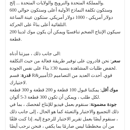
والمملكة المتحدة والنرويج والولايات المتحدة ... إلخ.
وستكون تكلفة النماذج الأولية أعلى وستكون حوالي 600
دولار أمريكي - 1000 دولار أمريكي. ستكون عينة الساعة
التلقائية أعلى بناءً على الحركة.
سيكون الإنتاج الضخم تنافسيًا ويمكن أن يكون موك لدينا 200
قطعة.
الى جانب ذلك ، ميزتنا أدناه:
سعر
: نحن قادرون على توفير طريقة فعالة من حيث التكلفة
لخفض طلبات المشاهدة بنسبة 30٪ بناءً على نفس الجودة.
قدرة
: قسم R&أمبير;D قوي. أحدث العديد من التصاميم
لاختيارك.
موك أقل
: يمكننا قبول 100 قطعة و 200 قطعة و 300 قطعة
لكل طلب ، ويمكن أن تكون 300 قطعة 3-5 ألوان.
جودة مضمونة
: سنقوم بعمل فيديو للإنتاج لفحصك ، بما في
ذلك التجميع والاختبار والتعبئة كما هو الحال ، إلى جانب ذلك
، سنقوم أيضًا بعمل تقرير الاختبار للرجوع إليه. إذا كنت قلقًا
من أن مخططنا ليس صارمًا بما يكفي ، فنحن نرحب أيضًا