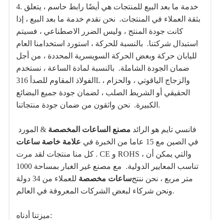
4. خدمة ما بعد البيع للمنتجات هي أيضًا رابط حاسم ، يتعلق
بثقة العملاء في المنتجات.
نحن نقدم خدمة ما بعد البيع ، إذا
كانت جودة المنتج ، وليس الضرر الاصطناعي ، فسيتم
استبدال شركتنا.
بالنسبة للحركة ، استورد استخدامنا العام
لليابان حركة وبعض الحركة السويسرية المحددة ، من أجل
ضمان الجودة الشاملة.
بالنسبة لمادة الساعة ، نستخدم
الفولاذ المقاوم للصدأ 316L ، والزجاج الياقوتي ، والحزام
الحقيقي أو الشريط الصلب ، لضمان جودة جميع البضائع
نحن واثقون من ضمان جودة منتجاتنا.
الكبيرة.
فانسي تايم
هو الرائد
مصنع الساعات المخصصة
& المورد
في الصين مع 15 عاما من الخبرة في
علامة خاصة
ساعات
.
كل منا
منتجات
لقد مرت CE و ROHS ، والتي يمكن أن
تناسب المعايير الدولية.
مع مصنع غير الغبار بمساحة 1000
متر مربع ، نحن ننتج
ساعات مخصصة
للعملاء من 34 دولة
ونحن شركاء لبعض الشركات المعروفة في العالم.
ميزتنا أدناه: