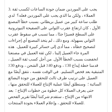
3. يجب على الموردين ضمان جودة الساعات لكسب ثقة
العملاء ، ولكن ما الذي يجب على الموردين فعله؟
لدي
طلب ساعة كبير من عميل بريطاني. بسبب خطأ المصنع
الأول ، كان ارتفاع عقرب الثواني على الصفيحة النيوترونية
على السطح قصيرًا جدًا ، مما تسبب في سقوط عقرب
الثواني بسهولة. ومع ذلك ، لم يتخذ المصنع أي إجراءات
لتصحيح خطأه ، مما أدى إلى خسائر كبيرة للعميل.
هذه
المرة جاء العميل إلينا ، لكن ثقة العميل في مصنعنا
انخفضت بسبب الخطأ الأول. من أجل كسب ثقة العميل ،
قدمنا ​​خطة إيداع 30٪ ، ودفع 40٪ قبل الشحن ، ودفع 30٪
المتبقية بعد فحص التسليم.
في الوقت نفسه ، نتفق أيضًا مع
العميل على ترتيب طرف ثالث للتحقق من جودة البضائع
السائبة ؛
وسنطلق أيضًا عملية الإنتاج للعملاء للتحقق منها ،
حتى يعرف العملاء كل خطوة من خطوات الإنتاج ؛
بعد
الانتهاء من الإنتاج ، ستقدم شركتنا أيضًا تقرير الفحص
للعملاء للتحقق ، وإعلام العملاء بجودة المنتجات.