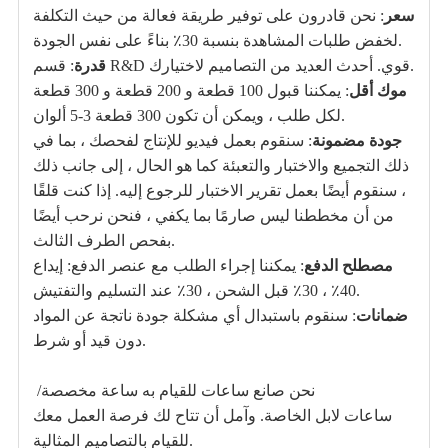
سعر
: نحن قادرون على توفير طريقة فعالة من حيث التكلفة
لخفض طلبات المشاهدة بنسبة 30٪ بناءً على نفس الجودة.
: قسم R&D قوي. أحدث العديد من التصاميم لاختيارك.
قدرة
موك أقل
: يمكننا قبول 100 قطعة و 200 قطعة و 300 قطعة
لكل طلب ، ويمكن أن تكون 300 قطعة 3-5 ألوان.
جودة مضمونة
: سنقوم بعمل فيديو للإنتاج لفحصك ، بما في
ذلك التجميع والاختبار والتعبئة كما هو الحال ، إلى جانب ذلك
، سنقوم أيضًا بعمل تقرير الاختبار للرجوع إليه. إذا كنت قلقًا
من أن مخططنا ليس صارمًا بما يكفي ، فنحن نرحب أيضًا
بفحص الطرف الثالث.
مصطلح الدفع
: يمكننا إجراء الطلب مع عنصر الدفع: إيداع
40٪ ، 30٪ قبل الشحن ، 30٪ عند التسليم والتفتيش.
ضمانات
:
سنقوم باستبدال أي مشكلة جودة ناتجة عن المواد
دون قيد أو شرط.
نحن صانع ساعات للقيام به
ساعة مخصصة
/
ساعات لابل الخاصة
. وآمل أن تتاح لك فرصة العمل معك
للقيام بالتصاميم المثالية.