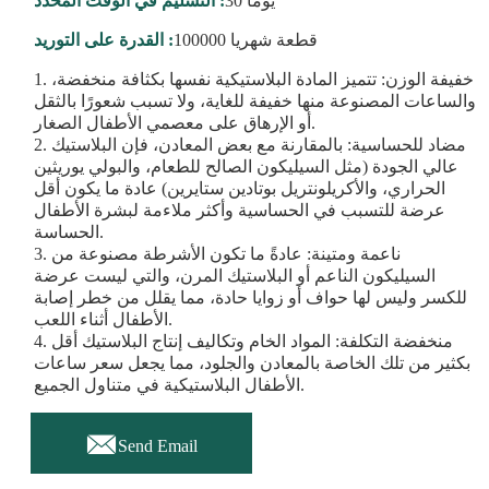
30 يومًا
التسليم في الوقت المحدد :
100000 قطعة شهريا
القدرة على التوريد :
1. خفيفة الوزن: تتميز المادة البلاستيكية نفسها بكثافة منخفضة،
والساعات المصنوعة منها خفيفة للغاية، ولا تسبب شعورًا بالثقل
أو الإرهاق على معصمي الأطفال الصغار.
2. مضاد للحساسية: بالمقارنة مع بعض المعادن، فإن البلاستيك
عالي الجودة (مثل السيليكون الصالح للطعام، والبولي يوريثين
الحراري، والأكريلونتريل بوتادين ستايرين) عادة ما يكون أقل
عرضة للتسبب في الحساسية وأكثر ملاءمة لبشرة الأطفال
الحساسة.
3. ناعمة ومتينة: عادةً ما تكون الأشرطة مصنوعة من
السيليكون الناعم أو البلاستيك المرن، والتي ليست عرضة
للكسر وليس لها حواف أو زوايا حادة، مما يقلل من خطر إصابة
الأطفال أثناء اللعب.
4. منخفضة التكلفة: المواد الخام وتكاليف إنتاج البلاستيك أقل
بكثير من تلك الخاصة بالمعادن والجلود، مما يجعل سعر ساعات
الأطفال البلاستيكية في متناول الجميع.

Send Email