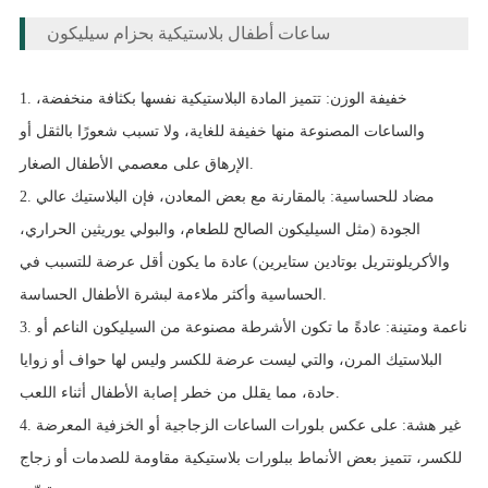
ساعات أطفال بلاستيكية بحزام سيليكون
1. خفيفة الوزن: تتميز المادة البلاستيكية نفسها بكثافة منخفضة،
والساعات المصنوعة منها خفيفة للغاية، ولا تسبب شعورًا بالثقل أو
الإرهاق على معصمي الأطفال الصغار.
2. مضاد للحساسية: بالمقارنة مع بعض المعادن، فإن البلاستيك عالي
الجودة (مثل السيليكون الصالح للطعام، والبولي يوريثين الحراري،
والأكريلونتريل بوتادين ستايرين) عادة ما يكون أقل عرضة للتسبب في
الحساسية وأكثر ملاءمة لبشرة الأطفال الحساسة.
3. ناعمة ومتينة: عادةً ما تكون الأشرطة مصنوعة من السيليكون الناعم أو
البلاستيك المرن، والتي ليست عرضة للكسر وليس لها حواف أو زوايا
حادة، مما يقلل من خطر إصابة الأطفال أثناء اللعب.
4. غير هشة: على عكس بلورات الساعات الزجاجية أو الخزفية المعرضة
للكسر، تتميز بعض الأنماط ببلورات بلاستيكية مقاومة للصدمات أو زجاج