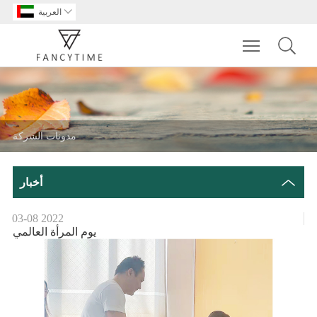

العربية
Toggle main m
مدونات الشركة
أخبار
03-08
2022
يوم المرأة العالمي