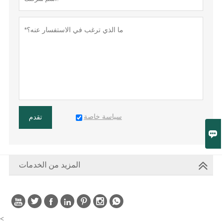
سياسة خاصة
تقدم

المزيد من الخدمات
حقوق الطبع والنشر محفوظة © لشركة فوجيان فانسي كلوك آند ووتش المحدودة







<