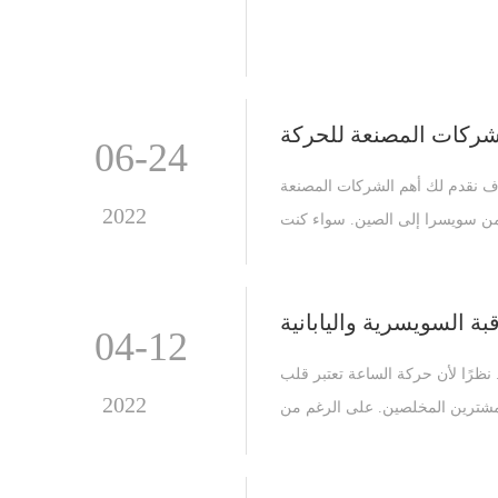
مشاهدة التصاميم ، الربح.
شركات المصنعة للحركة
06-24
وف نقدم لك أهم الشركات المصنعة
2022
 من سويسرا إلى الصين. سواء كنت
معرفة ذلك. لنبدأ من مصنعي حركة
الساعات السويسرية.
بة السويسرية واليابانية
04-12
ظرًا لأن حركة الساعة تعتبر قلب
2022
الساعة ، فمن المهم جدًا إرضاء عملائك ببيعهم ساعة متينة والتي دائمًا ما تكون مفتاحًا لجذب المشترين المخلصين. على الرغم من
ليابان ، ولكن كيف تختار الحركة
المناسبة لساعاتك؟ بصفتنا شركة مصنعة لساعات OEM ، سنوفر مزيدًا من المعلومات حول اختلافها ، حتى تتمكن من الحصول