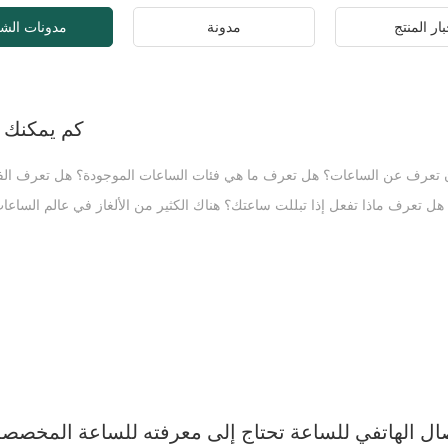
ار المنتج
مدونة
مدونات الش
كم يمكنك 
 تعرف عن الساعات؟ هل تعرف ما هي فئات الساعات الموجودة؟ هل تعرف الفرق
 هل تعرف ماذا تفعل إذا تبللت ساعتك؟ هناك الكثير من الألغاز في عالم الساعا
: تنقسم الساعات الموجودة في السوق تقريبًا إلى فئتين: الساعات الميكانيكي
ساعات الميكانيكية اللف التلقائي ، وعرض التقويم ، ومؤشر العقارب المتعددة ، و
الوظائف الإضافية ، والطلاء عبارة عن ساعة إلكترونية مع شاشة رقمية ، والوظ
نتجات ذات القيمة المضافة العالية زجاج الساعة من الياقوت والعلبة الخزفية وال
س. من حيث أسلوب الارتداء والمتطلبات ، يمكن تقسيمها إلى ساعات رسمية ،
 ، ساعات رياضية ، كرونوغراف احترافي ، إلخ. بشكل عام ، يجب ارتداء أنما
ة نظر مرتديها ، يمكن تقسيمها إلى عارضات أزياء رجالية ونسائية الفرق بين ال
الساعات الميكانيكية على لف النابض الرئيسي لتوفير الطاقة والحفاظ على الو