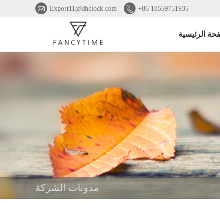


Export11@dhclock.com
+86 18559751935
حة الرئيسية
مدونات الشركة