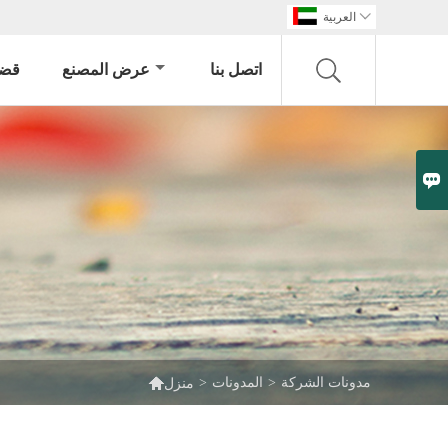

العربية
اتصل بنا
عرض المصنع
قضي


مدونات الشركة
>
المدونات
>
منزل