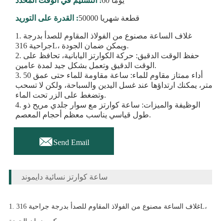
60 يوما
التسليم في الوقت المحدد :
50000 قطعة شهريا
القدرة على التوريد :
1. غلاف الساعة مصنوع من الفولاذ المقاوم للصدأ بدرجة
جراحية 316L، ويمكن ضمان الجودة.
2. حفظ الوقت الدقيق: حركة الكوارتز اليابانية، تحافظ على
الوقت الدقيق وتعمل بشكل جيد لمدة عامين.
3. أداء ممتاز مقاوم للماء: ساعة مقاومة للماء حتى عمق 50
متر، يمكنك ارتداؤها عند غسل اليدين والسباحة، ولكن لا تسحب
وتضغط على الزر تحت الماء.
4. الوظيفة والميزات: ساعة كوارتز مع سوار جلدي مريح ذو
طول قياسي يناسب معظم أحجام المعصم.

Send Email
ساعة كوارتز نسائية دايموند
1. غلاف الساعة مصنوع من الفولاذ المقاوم للصدأ بدرجة جراحية 316L،