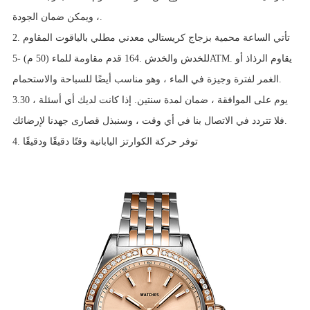
، ويمكن ضمان الجودة.
2. تأتي الساعة محمية بزجاج كريستالي معدني مطلي بالياقوت المقاوم
للخدش والخدش .164 قدم مقاومة للماء (50 م) -5ATM. يقاوم الرذاذ أو
الغمر لفترة وجيزة في الماء ، وهو مناسب أيضًا للسباحة والاستحمام.
3.30 يوم على الموافقة ، ضمان لمدة سنتين. إذا كانت لديك أي أسئلة ،
فلا تتردد في الاتصال بنا في أي وقت ، وسنبذل قصارى جهدنا لإرضائك.
4. توفر حركة الكوارتز اليابانية وقتًا دقيقًا ودقيقًا