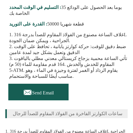
35 يوما بعد الحصول على الودائع
التسليم في الوقت المحدد :
الخاصة بك
50000 قطعة شهريا
القدرة على التوريد :
1. غلاف الساعة مصنوع من الفولاذ المقاوم للصدأ بدرجة 316L
الجراحية ، ويمكن ضمان الجودة.
2. ضبط دقيق للوقت: حركة كوارتز يابانية ، تحافظ على الوقت
الدقيق وتعمل بشكل جيد لمدة عامين
3. تأتي الساعة محمية بزجاج كريستالي معدني مطلي بالياقوت
المقاوم للخدش والخدش .164 قدم مقاومة للماء (50 م)
-5ATM. يقاوم الرذاذ أو الغمر لفترة وجيزة في الماء ، وهو
مناسب أيضًا للسباحة والاستحمام.

Send Email
ساعات الكوارتز الفاخرة من الفولاذ المقاوم للصدأ للرجال
1. غلاف الساعة مصنوع من الفولاذ المقاوم للصدأ بدرجة 316L الجراحية