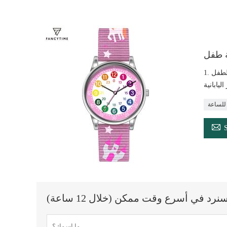
ة طفل
1. الاتصال الهاتفي الملون مع فهارس واضحة تجعل من السهل قراءتها 2. البساطة في التصميم ، صور الكرتون على الحزام يمكن أن تجذب عيون الطفل

 في أسرع وقت ممكن (خلال 12 ساعة)