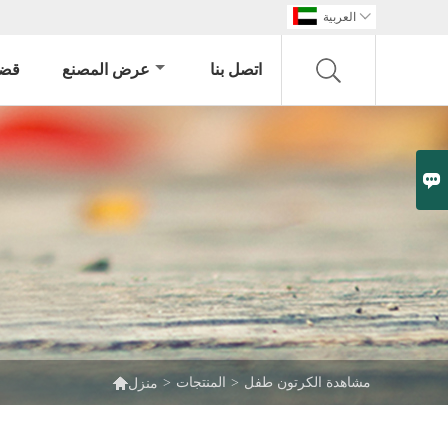

العربية
اتصل بنا
عرض المصنع
قضي


مشاهدة الكرتون طفل
>
المنتجات
>
منزل