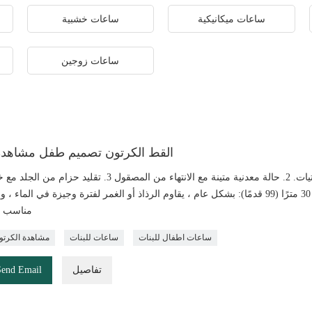
ساعات ميكانيكية
ساعات خشبية
ساعات زوجين
القط الكرتون تصميم طفل مشاهدة 
لونية 4. حركة كوارتز مع عرض تناظري 5. مقاومة الماء حتى 30 مترًا (99 قدمًا): بشكل عام ، يقاوم الرذاذ أو الغمر لفترة وجيزة في ال
مناسب ل
ساعات اطفال للبنات
ساعات للبنات
مشاهدة الكرت
تفاصيل
Send Email