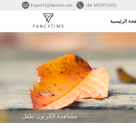


Export11@dhclock.com
+86 18559751935
حة الرئيسية
مشاهدة الكرتون طفل