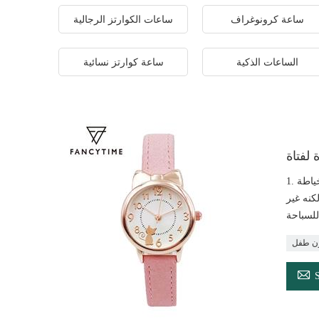
ساعة كرونوغراف
ساعات الكوارتز الرجالية
الساعات الذكية
ساعة كوارتز نسائية
لفتاة
1. تصميم القط وحزام اللون الوردي جعل مشاهدة لطيف ولطيفة للفتيات. 2. حالة معدنية متينة مع الانتهاء من المصقول 3. تقليد حزام من الجلد مع خياطة
ماء ، ولكنه غير
لسباحة
ون طفل
